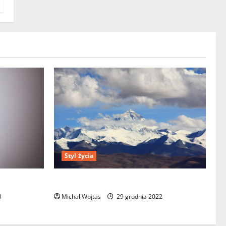
Styl życia
mutku?
7 najsłynniejszych gór na świecie
3
Michał Wojtas
29 grudnia 2022