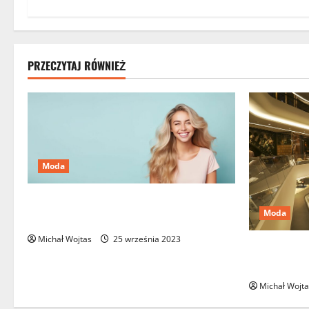
PRZECZYTAJ RÓWNIEŻ
Moda
Platynowy blond – propozycja dla
Moda
odważnych kobiet
Michał Wojtas
25 września 2023
6 największ
świecie
Michał Wojta