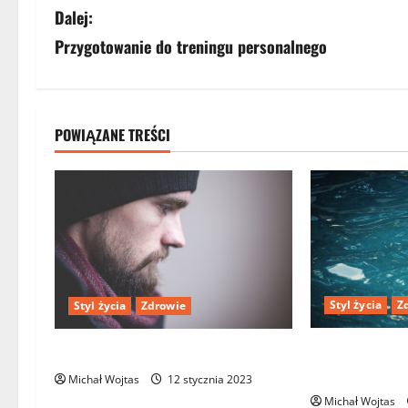
o
Dalej:
b
Przygotowanie do treningu personalnego
a
c
POWIĄZANE TREŚCI
z
w
p
i
s
Styl życia
Z
Styl życia
Zdrowie
y
Korzyści z odł
Jak odróżnić depresję od smutku?
codziennego ż
Michał Wojtas
12 stycznia 2023
Michał Wojtas