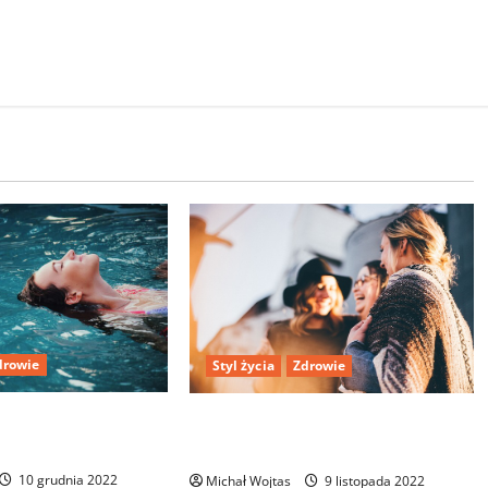
drowie
Styl życia
Zdrowie
ączenia się od
Jak być szczęśliwym każdego
ycia
dnia?
10 grudnia 2022
Michał Wojtas
9 listopada 2022