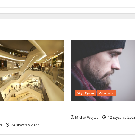
Styl życia
Zdrowie
ych galerii handlowych na
Jak odróżnić depresję od s
Michał Wojtas
12 stycznia 202
s
24 stycznia 2023