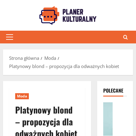
Przejdź
do
treści
Menu
główne
Strona główna
Moda
Platynowy blond – propozycja dla odważnych kobiet
POLECANE
Moda
Moda
Platynowy blond
P
l
– propozycja dla
a
odważnych kobiet
t