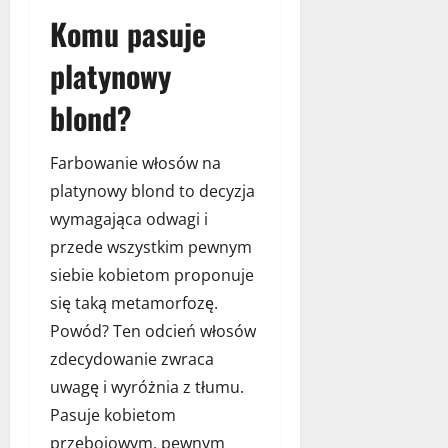
ż
Komu pasuje
y
c
platynowy
i
a
blond?
10
Farbowanie włosów na
grudnia
platynowy blond to decyzja
2022
wymagająca odwagi i
przede wszystkim pewnym
siebie kobietom proponuje
się taką metamorfozę.
Powód? Ten odcień włosów
zdecydowanie zwraca
uwagę i wyróżnia z tłumu.
Pasuje kobietom
przebojowym, pewnym