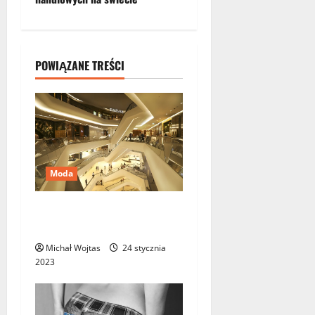
b
a
POWIĄZANE TREŚCI
c
z
w
p
Moda
i
6 największych galerii
s
handlowych na świecie
Michał Wojtas
24 stycznia
y
2023