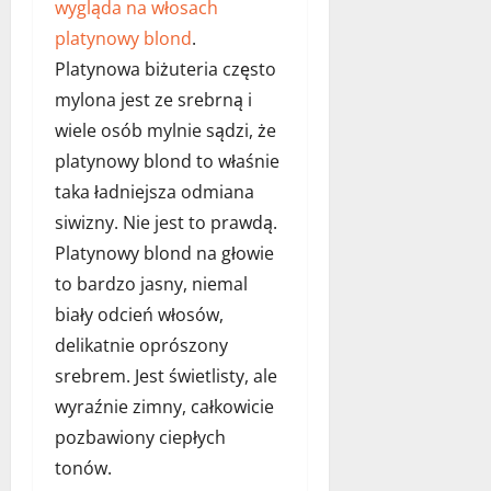
z
t
i
wygląda na włosach
września
e
a
e
platynowy blond
.
2023
24
n
stycznia
Platynowa biżuteria często
i
23
2023
29
a
mylona jest ze srebrną i
grudnia
grudnia
s
2022
2022
wiele osób mylnie sądzi, że
i
platynowy blond to właśnie
ę
taka ładniejsza odmiana
o
d
siwizny. Nie jest to prawdą.
c
Platynowy blond na głowie
o
to bardzo jasny, niemal
d
z
biały odcień włosów,
i
delikatnie oprószony
e
srebrem. Jest świetlisty, ale
n
wyraźnie zimny, całkowicie
n
e
pozbawiony ciepłych
g
tonów.
o