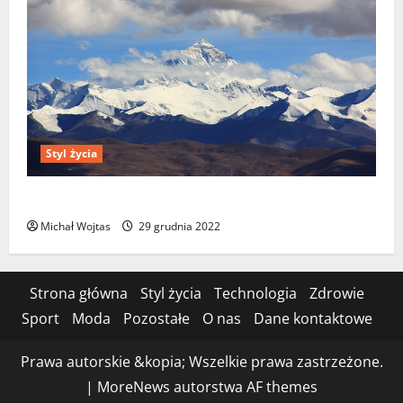
Styl życia
7 najsłynniejszych gór na świecie
Michał Wojtas
29 grudnia 2022
Strona główna
Styl życia
Technologia
Zdrowie
Sport
Moda
Pozostałe
O nas
Dane kontaktowe
Prawa autorskie &kopia; Wszelkie prawa zastrzeżone.
|
MoreNews
autorstwa AF themes