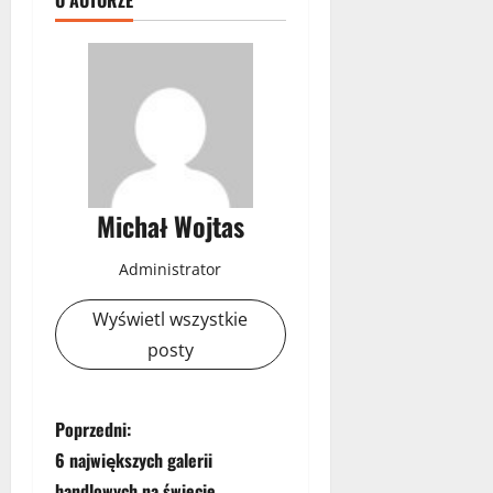
Michał Wojtas
Administrator
Wyświetl wszystkie
posty
Z
Poprzedni:
6 największych galerii
o
handlowych na świecie